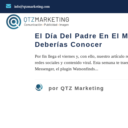
info@qtzmarketing.com
17 marzo, 2017
0
0
SIN CAT
El Día Del Padre En El 
Deberías Conocer
Por fin llega el viernes y, con ello, nuestro artícu
redes sociales y contenido viral. Esta semana te tr
Messenger, el plugin Watsonfinds...
por
QTZ Marketing