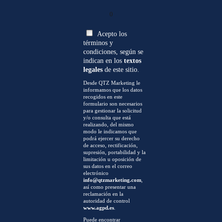
0
Acepto los
términos y
condiciones, según se
indican en los
textos
legales
de este sitio.
Desde QTZ Marketing le
informamos que los datos
recogidos en este
formulario son necesarios
para gestionar la solicitud
y/o consulta que está
realizando, del mismo
modo le indicamos que
podrá ejercer su derecho
de acceso, rectificación,
supresión, portabilidad y la
limitación u oposición de
sus datos en el correo
electrónico
info@qtzmarketing.com
,
así como presentar una
reclamación en la
autoridad de control
www.agpd.es
.
Puede encontrar