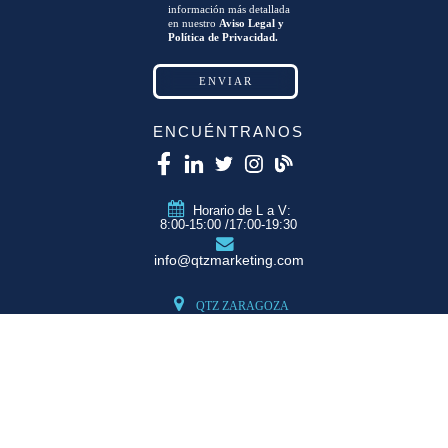
información más detallada
en nuestro
Aviso Legal y
Política de Privacidad.
ENCUÉNTRANOS
Horario de L a V:
8:00-15:00 /17:00-19:30
info@qtzmarketing.com
QTZ ZARAGOZA
C/ Romero, Pol.
Empresarium
50720 La Cartuja
(Zaragoza)
QTZ MADRID