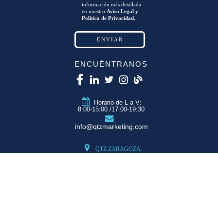
información más detallada
en nuestro
Aviso Legal y
Política de Privacidad.
ENCUÉNTRANOS
Horario de L a V:
8:00-15:00 /17:00-19:30
info@qtzmarketing.com
QTZ ZARAGOZA
C/ Romero, Pol.
Empresarium
50720 La Cartuja
(Zaragoza)
QTZ MADRID