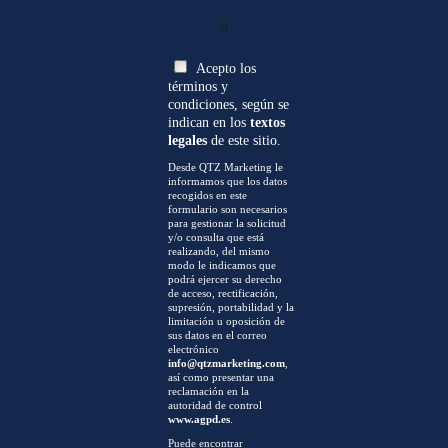
0
Acepto los
términos y
condiciones, según se
indican en los
textos
legales
de este sitio.
Desde QTZ Marketing le
informamos que los datos
recogidos en este
formulario son necesarios
para gestionar la solicitud
y/o consulta que está
realizando, del mismo
modo le indicamos que
podrá ejercer su derecho
de acceso, rectificación,
supresión, portabilidad y la
limitación u oposición de
sus datos en el correo
electrónico
info@qtzmarketing.com
,
así como presentar una
reclamación en la
autoridad de control
www.agpd.es
.
Puede encontrar