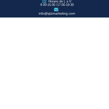
Horario de L a V:
8:00-15:00 /17:00-19:30
info@qtzmarketing.com
QTZ ZARAGOZA
C/ Romero, Pol.
Empresarium
50720 La Cartuja
(Zaragoza)
QTZ MADRID
QTZ BARCELONA
QTZ VALENCIA
QTZ BILBAO