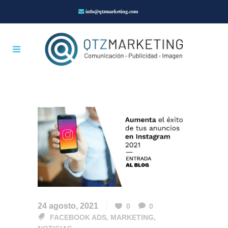
info@qtzmarketing.com
24 agosto, 2021
0
0
FACEBOOK ADS
,
MARKETING
,