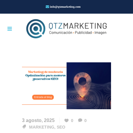
info@qtzmarketing.com
3 agosto, 2025
0
0
MARKETING
,
SEO