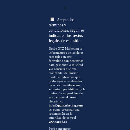
0
Acepto los
términos y
condiciones, según se
indican en los
textos
legales
de este sitio.
Desde QTZ Marketing le
informamos que los datos
recogidos en este
formulario son necesarios
para gestionar la solicitud
y/o consulta que está
realizando, del mismo
modo le indicamos que
podrá ejercer su derecho
de acceso, rectificación,
supresión, portabilidad y la
limitación u oposición de
sus datos en el correo
electrónico
info@qtzmarketing.com
,
así como presentar una
reclamación en la
autoridad de control
www.agpd.es
.
Puede encontrar