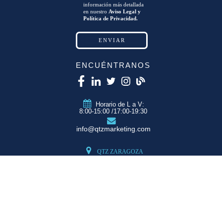
información más detallada
en nuestro
Aviso Legal y
Política de Privacidad.
ENCUÉNTRANOS
Horario de L a V:
8:00-15:00 /17:00-19:30
info@qtzmarketing.com
QTZ ZARAGOZA
C/ Romero, Pol.
Empresarium
50720 La Cartuja
(Zaragoza)
QTZ MADRID