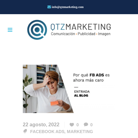
info@qtzmarketing.com
22 agosto, 2022
0
0
FACEBOOK ADS
,
MARKETING