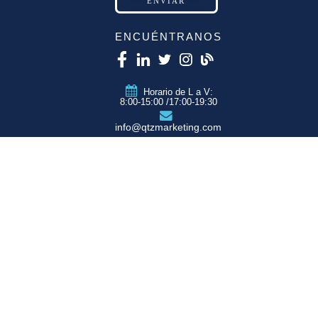
ENCUÉNTRANOS
Horario de L a V:
8:00-15:00 /17:00-19:30
info@qtzmarketing.com
QTZ ZARAGOZA
C/ Romero, Pol.
Empresarium
50720 La Cartuja
(Zaragoza)
QTZ MADRID
QTZ BARCELONA
QTZ VALENCIA