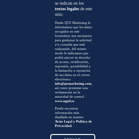
se indican en los
textos legales
de este
sitio.
Desde QTZ Marketing le
informamos que los datos
recogidos en este
formulario son necesarios
para gestionar la solicitud
y/o consulta que está
realizando, del mismo
modo le indicamos que
podrá ejercer su derecho
de acceso, rectificación,
supresión, portabilidad y
la limitación u oposición
de sus datos en el correo
electrónico
info@qtzmarketing.com
,
así como presentar una
reclamación en la
autoridad de control
www.agpd.es
.
Puede encontrar
información más
detallada en nuestro
Aviso Legal y Política de
Privacidad.