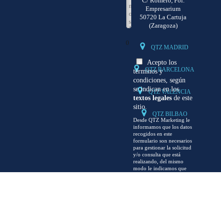
C/ Romero, Pol.
Empresarium
50720 La Cartuja
(Zaragoza)
0
QTZ MADRID
Acepto los
QTZ BARCELONA
términos y
condiciones, según
se indican en los
QTZ VALENCIA
textos legales
de este
sitio.
QTZ BILBAO
Desde QTZ Marketing le
informamos que los datos
recogidos en este
formulario son necesarios
para gestionar la solicitud
y/o consulta que está
realizando, del mismo
modo le indicamos que
podrá ejercer su derecho
de acceso, rectificación,
supresión, portabilidad y
la limitación u oposición
de sus datos en el correo
electrónico
info@qtzmarketing.com
,