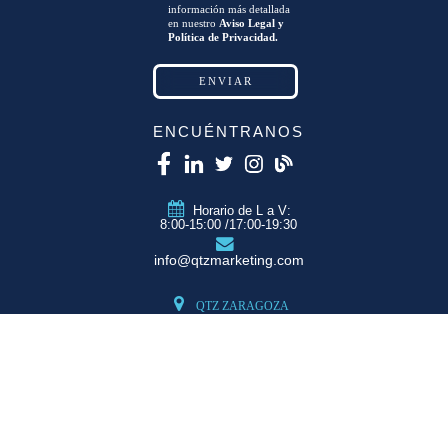
información más detallada
en nuestro
Aviso Legal y
Política de Privacidad.
ENCUÉNTRANOS
Horario de L a V:
8:00-15:00 /17:00-19:30
info@qtzmarketing.com
QTZ ZARAGOZA
C/ Romero, Pol.
Empresarium
50720 La Cartuja
(Zaragoza)
QTZ MADRID