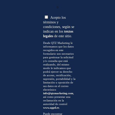
0
Acepto los
términos y
condiciones, según se
indican en los
textos
legales
de este sitio.
Desde QTZ Marketing le
informamos que los datos
recogidos en este
formulario son necesarios
para gestionar la solicitud
y/o consulta que está
realizando, del mismo
modo le indicamos que
podrá ejercer su derecho
de acceso, rectificación,
supresión, portabilidad y la
limitación u oposición de
sus datos en el correo
electrónico
info@qtzmarketing.com
,
así como presentar una
reclamación en la
autoridad de control
www.agpd.es
.
Puede encontrar