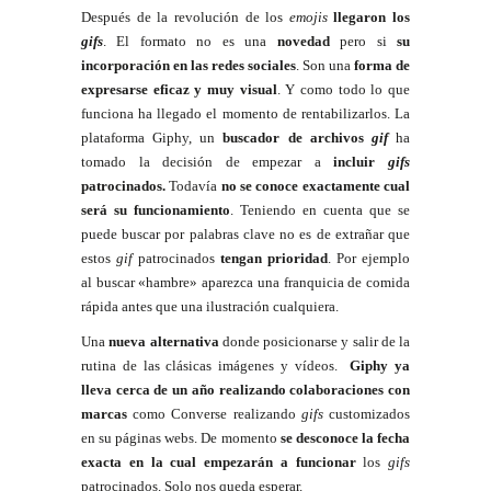
Después de la revolución de los
emojis
llegaron los
gifs
. El formato no es una
novedad
pero si
su
incorporación en las redes sociales
. Son una
forma de
expresarse eficaz y muy visual
. Y como todo lo que
funciona ha llegado el momento de rentabilizarlos. La
plataforma Giphy, un
buscador de archivos
gif
ha
tomado la decisión de empezar a
incluir
gifs
patrocinados.
Todavía
no se conoce exactamente cual
será su funcionamiento
. Teniendo en cuenta que se
puede buscar por palabras clave no es de extrañar que
estos
gif
patrocinados
tengan prioridad
. Por ejemplo
al buscar «hambre» aparezca una franquicia de comida
rápida antes que una ilustración cualquiera.
Una
nueva alternativa
donde posicionarse y salir de la
rutina de las clásicas imágenes y vídeos.
Giphy ya
lleva cerca de un año realizando colaboraciones con
marcas
como Converse realizando
gifs
customizados
en su páginas webs. De momento
se desconoce la fecha
exacta en la cual empezarán a funcionar
los
gifs
patrocinados. Solo nos queda esperar.