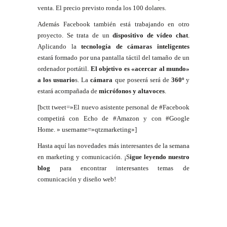
venta. El precio previsto ronda los 100 dolares.
Además Facebook también está trabajando en otro
proyecto. Se trata de un
dispositivo de vídeo chat
.
Aplicando la
tecnología de cámaras inteligentes
estará formado por una pantalla táctil del tamaño de un
ordenador portátil.
El objetivo es «acercar al mundo»
a los usuario
s. La
cámara
que poseerá será de
360º
y
estará acompañada de
micrófonos y altavoces
.
[bctt tweet=»El nuevo asistente personal de #Facebook
competirá con Echo de #Amazon y con #Google
Home. » username=»qtzmarketing»]
Hasta aquí las novedades más interesantes de la semana
en marketing y comunicación. ¡S
igue leyendo nuestro
blog
para encontrar interesantes temas de
comunicación y diseño web!