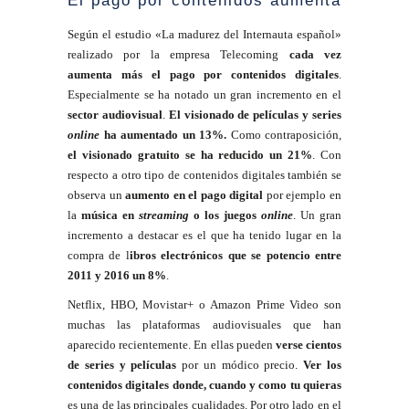
El pago por contenidos aumenta
Según el estudio «La madurez del Internauta español»
realizado por la empresa Telecoming
cada vez
aumenta más el pago por contenidos digitales
.
Especialmente se ha notado un gran incremento en el
sector audiovisual
.
El visionado de películas y series
online
ha aumentado un 13%.
Como contraposición,
el visionado gratuito se ha reducido un 21%
. Con
respecto a otro tipo de contenidos digitales también se
observa un
aumento en el pago digital
por ejemplo en
la
música en
streaming
o los juegos
online
. Un gran
incremento a destacar es el que ha tenido lugar en la
compra de l
ibros electrónicos que se potencio entre
2011 y 2016 un 8%
.
Netflix, HBO, Movistar+ o Amazon Prime Video son
muchas las plataformas audiovisuales que han
aparecido recientemente. En ellas pueden
verse cientos
de series y películas
por un módico precio.
Ver los
contenidos digitales donde, cuando y como tu quieras
es una de las principales cualidades. Por otro lado en el