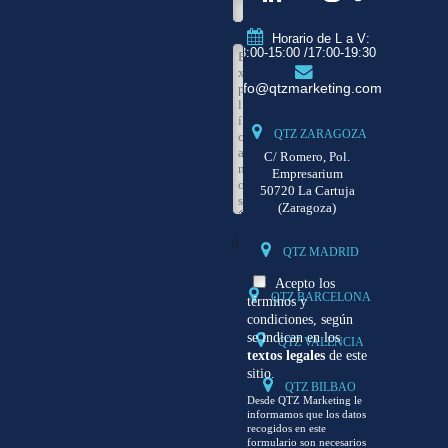
Horario de L a V:
8:00-15:00 /17:00-19:30
info@qtzmarketing.com
QTZ ZARAGOZA
C/ Romero, Pol.
Empresarium
50720 La Cartuja
(Zaragoza)
0
QTZ MADRID
Acepto los
QTZ BARCELONA
términos y
condiciones, según
se indican en los
QTZ VALENCIA
textos legales
de este
sitio.
QTZ BILBAO
Desde QTZ Marketing le
informamos que los datos
recogidos en este
formulario son necesarios