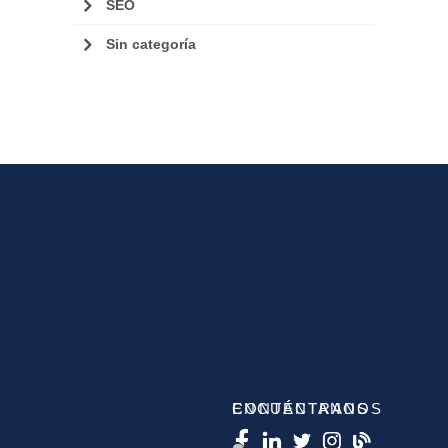
SEO
Sin categoría
CONTÁCTANOS
ENCUÉNTRANOS