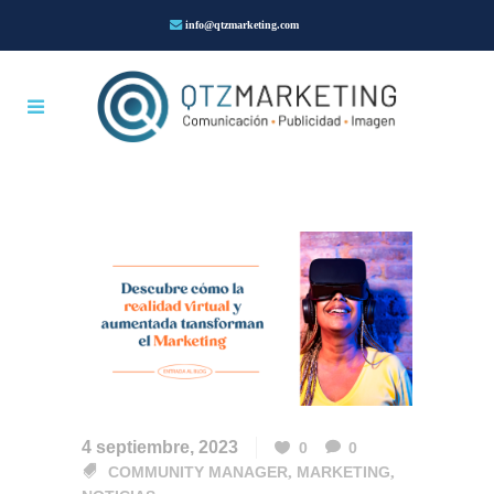
info@qtzmarketing.com
4 septiembre, 2023
0
0
COMMUNITY MANAGER
,
MARKETING
,