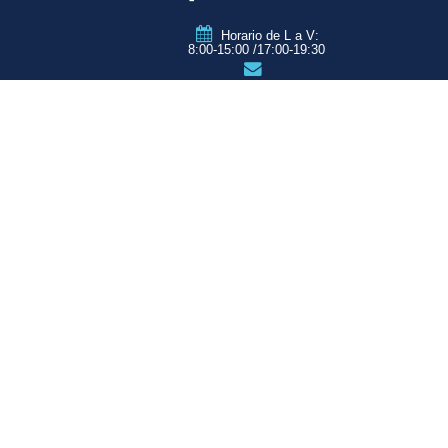
Horario de L a V:
8:00-15:00 /17:00-19:30
info@qtzmarketing.com
QTZ ZARAGOZA
C/ Romero, Pol.
Empresarium
50720 La Cartuja
(Zaragoza)
QTZ MADRID
QTZ BARCELONA
QTZ VALENCIA
QTZ BILBAO