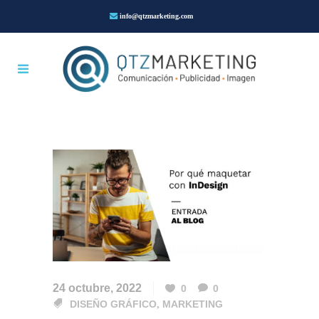
info@qtzmarketing.com
24 octubre, 2022
0
0
DISEÑO GRÁFICO
,
MARKETING