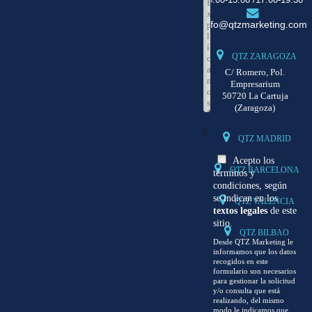
info@qtzmarketing.com
QTZ ZARAGOZA
C/ Romero, Pol.
Empresarium
50720 La Cartuja
(Zaragoza)
0
QTZ MADRID
Acepto los
QTZ BARCELONA
términos y
condiciones, según
se indican en los
QTZ VALENCIA
textos legales
de este
sitio.
QTZ BILBAO
Desde QTZ Marketing le
informamos que los datos
recogidos en este
formulario son necesarios
para gestionar la solicitud
y/o consulta que está
realizando, del mismo
modo le indicamos que