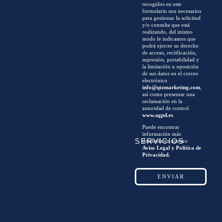
recogidos en este
formulario son necesarios
para gestionar la solicitud
y/o consulta que está
realizando, del mismo
modo le indicamos que
podrá ejercer su derecho
de acceso, rectificación,
supresión, portabilidad y
la limitación u oposición
de sus datos en el correo
electrónico
info@qtzmarketing.com
,
así como presentar una
reclamación en la
autoridad de control
www.agpd.es
.
Puede encontrar
información más
SERVICIOS
detallada en nuestro
Aviso Legal y Política de
Privacidad.