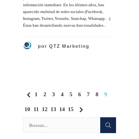
información inmediato. En los últimos años, han
aparecido multitud de redes sociales (Facebook,
Instagram, Twitter, Youtube, Snatchap, Whatsapp…).
Éstas han desarrollando nuevas funcionalidades...
por
QTZ Marketing
1
2
3
4
5
6
7
8
9
10
11
12
13
14
15