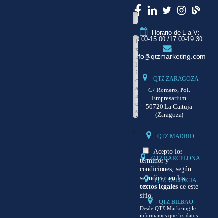
Horario de L a V:
8:00-15:00 /17:00-19:30
info@qtzmarketing.com
QTZ ZARAGOZA
C/ Romero, Pol.
Empresarium
50720 La Cartuja
(Zaragoza)
0
QTZ MADRID
Acepto los
QTZ BARCELONA
términos y
condiciones, según
se indican en los
QTZ VALENCIA
textos legales
de este
sitio.
QTZ BILBAO
Desde QTZ Marketing le
informamos que los datos