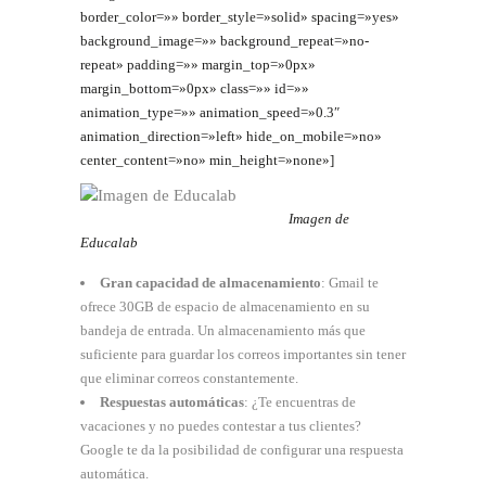
border_color=»» border_style=»solid» spacing=»yes»
background_image=»» background_repeat=»no-
repeat» padding=»» margin_top=»0px»
margin_bottom=»0px» class=»» id=»»
animation_type=»» animation_speed=»0.3″
animation_direction=»left» hide_on_mobile=»no»
center_content=»no» min_height=»none»]
Imagen de
Educalab
Gran capacidad de almacenamiento
: Gmail te
ofrece 30GB de espacio de almacenamiento en su
bandeja de entrada. Un almacenamiento más que
suficiente para guardar los correos importantes sin tener
que eliminar correos constantemente.
Respuestas automáticas
: ¿Te encuentras de
vacaciones y no puedes contestar a tus clientes?
Google te da la posibilidad de configurar una respuesta
automática.