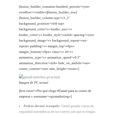
[fusion_builder_container hundred_percent=»yes»
overflow=»visible»][fusion_builder_row]
[fusion_builder_column type=»1_1″
background_position=»left top»
background_color=»» border_size=»»
border_color=»» border_style=»solid» spacing=»yes»
background_image=»» background_repeat=»no-
repeat» padding=»» margin_top=»0px»
margin_bottom=»0px» class=»» id=»»
animation_type=»» animation_speed=»0.3″
animation_direction=»left» hide_on_mobile=»no»
center_content=»no» min_height=»none»]
Imagen de PC actual
[bctt tweet=»Por qué elegir #Gmail para tu correo de
empresa » username=»qtzmarketing»]
Podrás dormir tranquilo
: Gmail guarda copias de
seguridad automáticas de tus correos ¡sin que tu tengas