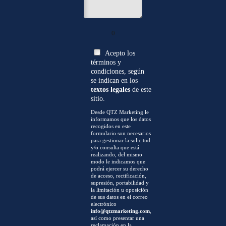
0
Acepto los
términos y
condiciones, según
se indican en los
textos legales
de este
sitio.
Desde QTZ Marketing le
informamos que los datos
recogidos en este
formulario son necesarios
para gestionar la solicitud
y/o consulta que está
realizando, del mismo
modo le indicamos que
podrá ejercer su derecho
de acceso, rectificación,
supresión, portabilidad y
la limitación u oposición
de sus datos en el correo
electrónico
info@qtzmarketing.com
,
así como presentar una
reclamación en la