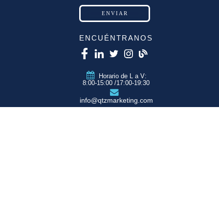
ENCUÉNTRANOS
Horario de L a V:
8:00-15:00 /17:00-19:30
info@qtzmarketing.com
QTZ ZARAGOZA
C/ Romero, Pol.
Empresarium
50720 La Cartuja
(Zaragoza)
QTZ MADRID
QTZ BARCELONA