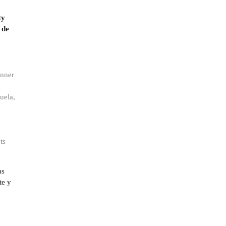
ty
 de
enner
uela,
ts
as
te y