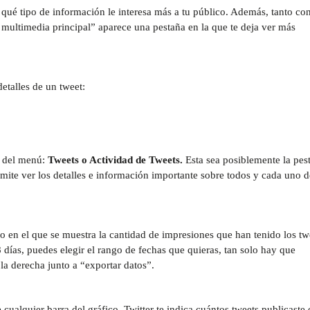
qué tipo de información le interesa más a tu público. Además, tanto con
multimedia principal” aparece una pestaña en la que te deja ver más
etalles de un tweet:
del menú:
Tweets o Actividad de Tweets.
Esta sea posiblemente la pes
mite ver los detalles e información importante sobre todos y cada uno d
co en el que se muestra la cantidad de impresiones que han tenido los tw
 días, puedes elegir el rango de fechas que quieras, tan solo hay que
 la derecha junto a “exportar datos”.
cualquier barra del gráfico, Twitter te indica cuántos tweets publicaste 