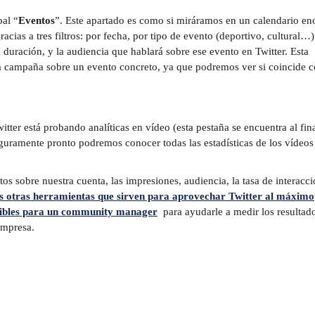
al “
Eventos
”. Este apartado es como si miráramos en un calendario e
cias a tres filtros: por fecha, por tipo de evento (deportivo, cultural…)
a duración, y la audiencia que hablará sobre ese evento en Twitter. Esta
una campaña sobre un evento concreto, ya que podremos ver si coincide 
tter está probando analíticas en vídeo (esta pestaña se encuentra al fina
uramente pronto podremos conocer todas las estadísticas de los vídeos
os sobre nuestra cuenta, las impresiones, audiencia, la tasa de interacc
es otras herramientas que sirven para aprovechar Twitter al máximo
ibles para un community manager
para ayudarle a medir los resultad
empresa.