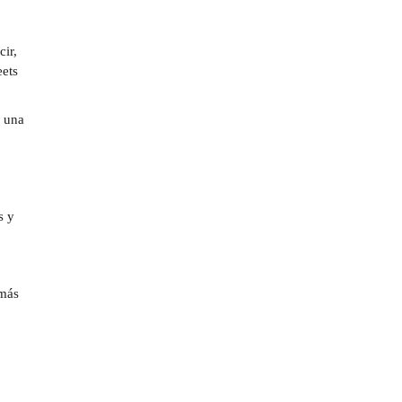
cir,
eets
a una
s y
 más