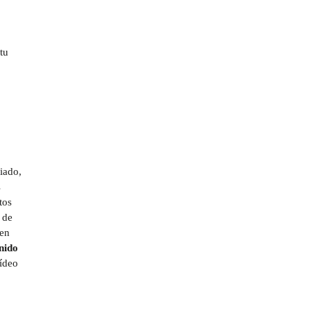
tu
iado,
s
tos
t de
 en
nido
vídeo