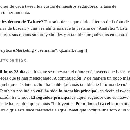
nes de cada tweet, los gustos de nuestros seguidores, la tasa de
sta herramienta.
tics dentro de Twitter?
Tan solo tienes que darle al icono de la foto de 
barra de buscar, y una vez ahí te aparece la pestaña de “Analytics”. Esta
 de usar, sus menús son muy simples y están bien organizados en cuatro
 Analytics #Marketing» username=»qtzmarketing»]
MEN 28 DÍAS
últimos 28 días
en los que se muestran el número de tweets que has env
las veces que te han mencionado. A continuación, y de manera un poco má
aquel que más interacción ha tenido (además también te informa de cuán
 También nos indica cuál ha sido
la mención principal
, es decir, el twee
acción ha tenido.
El seguidor principal
es aquel seguidor que es nuevo
ue te ha seguido que es más “influyente”. Por último el
tweet con conte
l solo que este hace referencia a aquel tweet que incluye una foto o un 