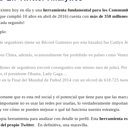
 existen hoy en día y una
herramienta fundamental para los Communi
 (que cumplió 10 años en abril de 2016) cuenta con
más de 350 millones
cada segundo!
plo:
e seguidores (tiene un Récord Guinness por esta hazaña) fue Caitlyn J
 y en China, además, ocasionalmente fue prohibido en países como Venez
lones de seguidores (record conseguidos este mismo mes de julio). Por
ber, el presidente Obama, Lady Gaga…
 en la Final del Mundial de Futbol 2014 con un récord de 618.725 twee
rtante que es esta red social y el potencial que tiene para que las marc
mportante no es usar las redes por usarlas, lo verdaderamente importan
y ver cómo se pueden mejorar o qué tal funciona nuestra estrategia.
ia herramienta para analizar con detalle tu perfil. Esta
herramienta es
o del propio Twitter
. En definitiva, una maravilla.