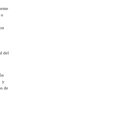
norme
 o
con
l del
ión
y
os de