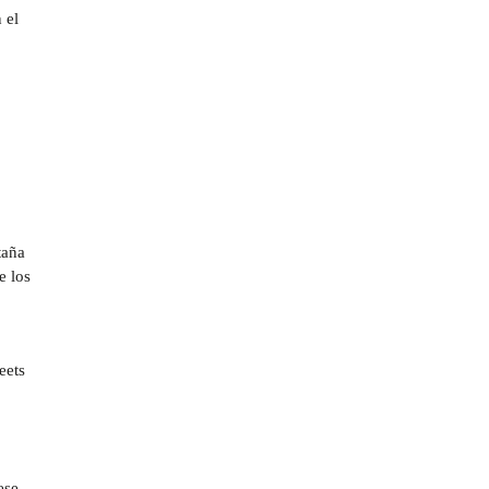
 el
taña
e los
eets
ese