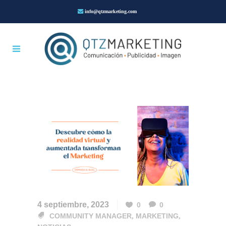
info@qtzmarketing.com
4 septiembre, 2023
0
0
COMMUNITY MANAGER
,
MARKETING
,