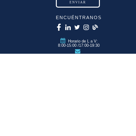
ENCUÉNTRANOS
Horario de L a V:
8:00-15:00 /17:00-19:30
info@qtzmarketing.com
QTZ ZARAGOZA
C/ Romero, Pol.
Empresarium
50720 La Cartuja
(Zaragoza)
QTZ MADRID
QTZ BARCELONA
QTZ VALENCIA