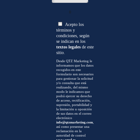
0
Acepto los
términos y
condiciones, según
se indican en los
textos legales
de este
sitio.
Desde QTZ Marketing le
informamos que los datos
recogidos en este
formulario son necesarios
para gestionar la solicitud
y/o consulta que está
realizando, del mismo
modo le indicamos que
podrá ejercer su derecho
de acceso, rectificación,
supresión, portabilidad y
la limitación u oposición
de sus datos en el correo
electrónico
info@qtzmarketing.com
,
así como presentar una
reclamación en la
autoridad de control
www.agpd.es
.