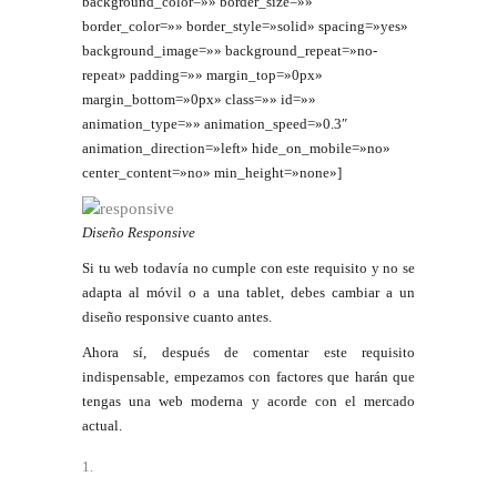
background_color=»» border_size=»»
border_color=»» border_style=»solid» spacing=»yes»
background_image=»» background_repeat=»no-
repeat» padding=»» margin_top=»0px»
margin_bottom=»0px» class=»» id=»»
animation_type=»» animation_speed=»0.3″
animation_direction=»left» hide_on_mobile=»no»
center_content=»no» min_height=»none»]
Diseño Responsive
Si tu web todavía no cumple con este requisito y no se
adapta al móvil o a una tablet, debes cambiar a un
diseño responsive cuanto antes.
Ahora sí, después de comentar este requisito
indispensable, empezamos con factores que harán que
tengas una web moderna y acorde con el mercado
actual.