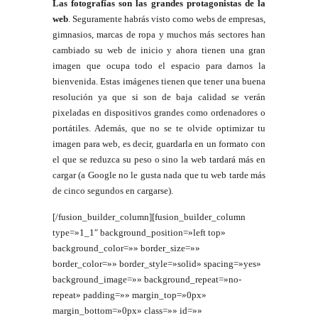
Las fotografías son las grandes protagonistas de la
web
. Seguramente habrás visto como webs de empresas,
gimnasios, marcas de ropa y muchos más sectores han
cambiado su web de inicio y ahora tienen una gran
imagen que ocupa todo el espacio para darnos la
bienvenida. Estas imágenes tienen que tener una buena
resolución ya que si son de baja calidad se verán
pixeladas en dispositivos grandes como ordenadores o
portátiles. Además, que no se te olvide optimizar tu
imagen para web, es decir, guardarla en un formato con
el que se reduzca su peso o sino la web tardará más en
cargar (a Google no le gusta nada que tu web tarde más
de cinco segundos en cargarse).
[/fusion_builder_column][fusion_builder_column
type=»1_1″ background_position=»left top»
background_color=»» border_size=»»
border_color=»» border_style=»solid» spacing=»yes»
background_image=»» background_repeat=»no-
repeat» padding=»» margin_top=»0px»
margin_bottom=»0px» class=»» id=»»