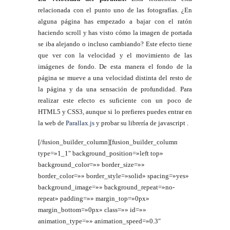
relacionada con el punto uno de las fotografías. ¿En
alguna página has empezado a bajar con el ratón
haciendo scroll y has visto cómo la imagen de portada
se iba alejando o incluso cambiando? Este efecto tiene
que ver con la velocidad y el movimiento de las
imágenes de fondo. De esta manera el fondo de la
página se mueve a una velocidad distinta del resto de
la página y da una sensación de profundidad. Para
realizar este efecto es suficiente con un poco de
HTML5 y CSS3, aunque si lo prefieres puedes entrar en
la web de
Parallax.js
y probar su librería de javascript .
[/fusion_builder_column][fusion_builder_column
type=»1_1″ background_position=»left top»
background_color=»» border_size=»»
border_color=»» border_style=»solid» spacing=»yes»
background_image=»» background_repeat=»no-
repeat» padding=»» margin_top=»0px»
margin_bottom=»0px» class=»» id=»»
animation_type=»» animation_speed=»0.3″