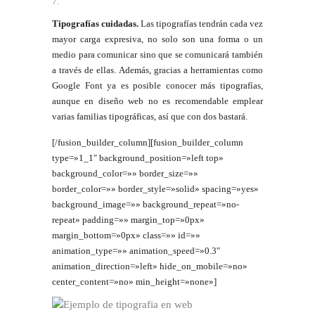
Tipografías cuidadas.
Las tipografías tendrán cada vez
mayor carga expresiva, no solo son una forma o un
medio para comunicar sino que se comunicará también
a través de ellas. Además, gracias a herramientas como
Google Font ya es posible conocer más tipografías,
aunque en diseño web no es recomendable emplear
varias familias tipográficas, así que con dos bastará.
[/fusion_builder_column][fusion_builder_column
type=»1_1″ background_position=»left top»
background_color=»» border_size=»»
border_color=»» border_style=»solid» spacing=»yes»
background_image=»» background_repeat=»no-
repeat» padding=»» margin_top=»0px»
margin_bottom=»0px» class=»» id=»»
animation_type=»» animation_speed=»0.3″
animation_direction=»left» hide_on_mobile=»no»
center_content=»no» min_height=»none»]