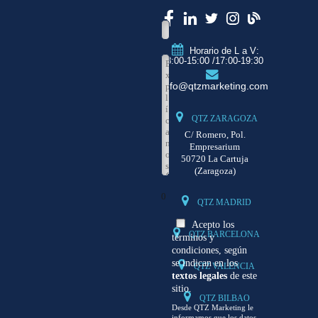
Horario de L a V:
8:00-15:00 /17:00-19:30
info@qtzmarketing.com
QTZ ZARAGOZA
C/ Romero, Pol.
Empresarium
50720 La Cartuja
(Zaragoza)
0
QTZ MADRID
Acepto los
QTZ BARCELONA
términos y
condiciones, según
se indican en los
QTZ VALENCIA
textos legales
de este
sitio.
QTZ BILBAO
Desde QTZ Marketing le
informamos que los datos