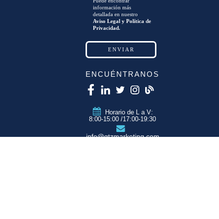
Puede encontrar
información más
detallada en nuestro
Aviso Legal y Política de
Privacidad.
ENCUÉNTRANOS
Horario de L a V:
8:00-15:00 /17:00-19:30
info@qtzmarketing.com
QTZ ZARAGOZA
C/ Romero, Pol.
Empresarium
50720 La Cartuja
(Zaragoza)
QTZ MADRID