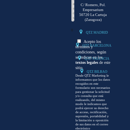
C/ Romero, Pol.
Empresarium
50720 La Cartuja
(Zaragoza)
0
QTZ MADRID
Acepto los
QTZ BARCELONA
términos y
condiciones, según
se indican en los
QTZ VALENCIA
textos legales
de este
sitio.
QTZ BILBAO
Desde QTZ Marketing le
informamos que los datos
recogidos en este
formulario son necesarios
para gestionar la solicitud
y/o consulta que está
realizando, del mismo
modo le indicamos que
podrá ejercer su derecho
de acceso, rectificación,
supresión, portabilidad y
la limitación u oposición
de sus datos en el correo
electrónico