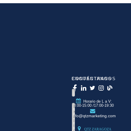
CONTÁCTANOS
ENCUÉNTRANOS
Horario de L a V:
8:00-15:00 /17:00-19:30
info@qtzmarketing.com
QTZ ZARAGOZA