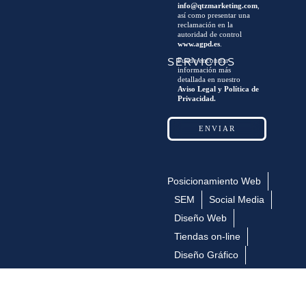
info@qtzmarketing.com
,
así como presentar una
reclamación en la
autoridad de control
www.agpd.es
.
Puede encontrar
SERVICIOS
información más
detallada en nuestro
Aviso Legal y Política de
Privacidad.
Posicionamiento Web
SEM
Social Media
Diseño Web
Tiendas on-line
Diseño Gráfico
Stands para ferias