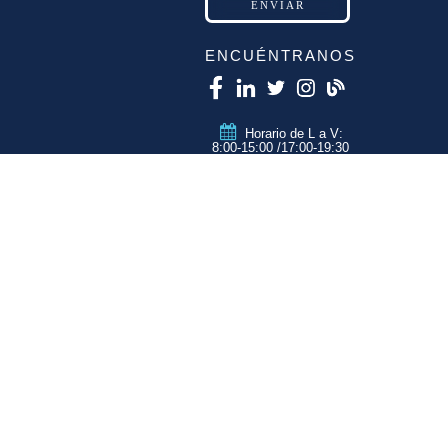
ENCUÉNTRANOS
Horario de L a V:
8:00-15:00 /17:00-19:30
info@qtzmarketing.com
QTZ ZARAGOZA
C/ Romero, Pol.
Empresarium
50720 La Cartuja
(Zaragoza)
QTZ MADRID
QTZ BARCELONA
QTZ VALENCIA