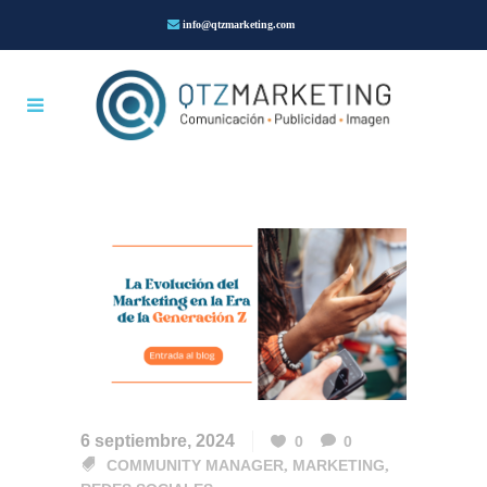
info@qtzmarketing.com
6 septiembre, 2024
0
0
COMMUNITY MANAGER
,
MARKETING
,